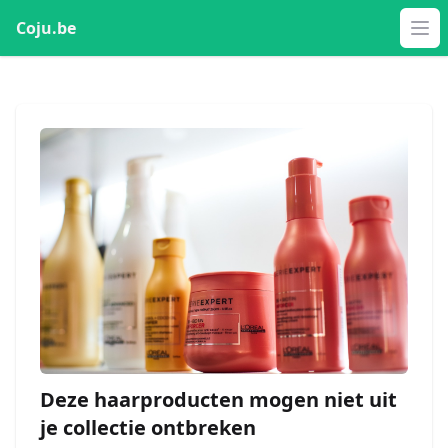
Coju.be
Op
Deze haarproducten mogen niet uit
je collectie ontbreken